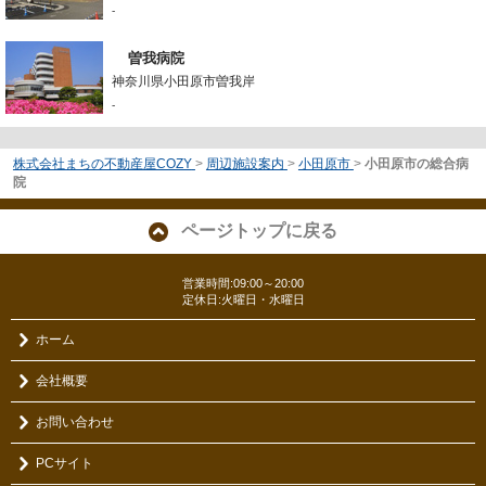
-
曽我病院
神奈川県小田原市曽我岸
-
株式会社まちの不動産屋COZY
>
周辺施設案内
>
小田原市
>
小田原市の総合病
院
ページトップに戻る
営業時間:09:00～20:00
定休日:火曜日・水曜日
ホーム
会社概要
お問い合わせ
PCサイト