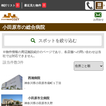
0
0
検討リスト
最近見た物件
お問合せ
小田原市の総合病院
スポットを絞り込む
※物件情報の周辺施設紹介のページであり、各店舗への問い合わせは当
社では対応できません。
該当件数
3
件
西湘病院
神奈川県小田原市扇町１丁目
-
小田原市立病院
神奈川県小田原市久野