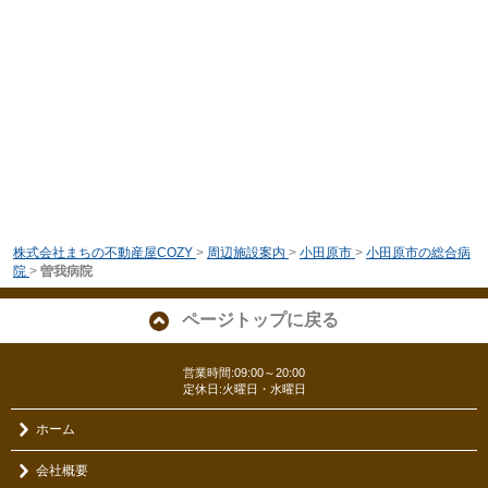
株式会社まちの不動産屋COZY
>
周辺施設案内
>
小田原市
>
小田原市の総合病
院
>
曽我病院
ページトップに戻る
営業時間:09:00～20:00
定休日:火曜日・水曜日
ホーム
会社概要