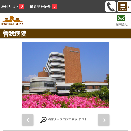
0
0
検討リスト
最近見た物件
お問合せ
曽我病院
前
次
画像タップで拡大表示【
1
/1】