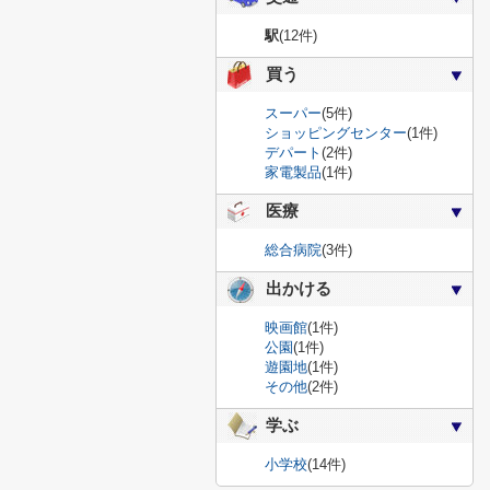
駅
(12件)
買う
スーパー
(5件)
ショッピングセンター
(1件)
デパート
(2件)
家電製品
(1件)
医療
総合病院
(3件)
出かける
映画館
(1件)
公園
(1件)
遊園地
(1件)
その他
(2件)
学ぶ
小学校
(14件)