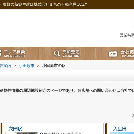
・秦野の新築戸建は株式会社まちの不動産屋COZY
営業時間：
設案内
>
小田原市
>
小田原市の駅
※物件情報の周辺施設紹介のページであり、各店舗への問い合わせは当社で
穴部駅
入生田