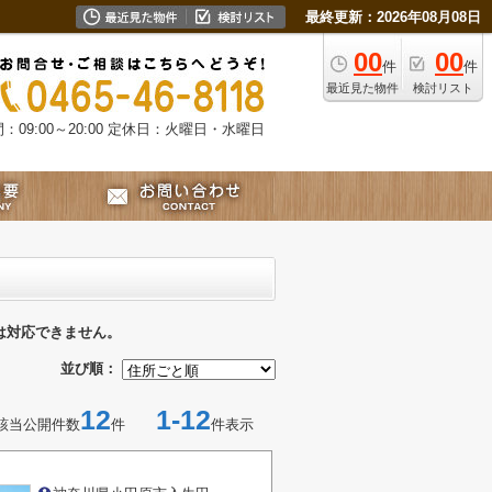
最終更新：2026年08月08日
00
00
件
件
最近見た物件
検討リスト
09:00～20:00
定休日：火曜日・水曜日
は対応できません。
並び順：
12
1-12
該当公開件数
件
件表示