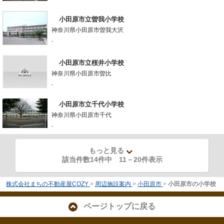
小田原市立曽我小学校
神奈川県小田原市曽我大沢
-
小田原市立桜井小学校
神奈川県小田原市曽比
-
小田原市立千代小学校
神奈川県小田原市千代
-
もっと見る
該当件数14件中
11
－
20
件表示
株式会社まちの不動産屋COZY
>
周辺施設案内
>
小田原市
>
小田原市の小学校
ページトップに戻る