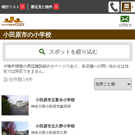
0
0
検討リスト
最近見た物件
お問合せ
小田原市の小学校
スポットを絞り込む
※物件情報の周辺施設紹介のページであり、各店舗への問い合わせは当
社では対応できません。
該当件数
14
件
小田原市立富水小学校
神奈川県小田原市飯田岡
-
小田原市立久野小学校
神奈川県小田原市久野