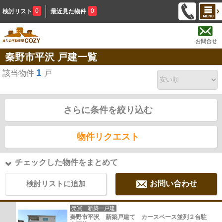
0
0
検討リスト
最近見た物件
お問合せ
秦野市平沢 戸建一覧
1
該当物件
戸
さらに条件を絞り込む
物件リクエスト
チェックした物件をまとめて
検討リストに追加
お問い合わせ
売買｜新築一戸建
秦野市平沢 新築戸建て カースペース並列２台駐