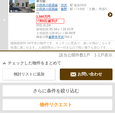
車可能
小田急小田原線
「
渋沢
」駅 徒歩26分
小田急小田原線
「
秦野
」駅 バス8分 「土橋」 停歩5
分
2,580万円
7月9日 値下げ
間取:
4LDK
建物面積:
95.58㎡ / 28.91坪
土地面積:
128.81㎡ / 38.96坪
神奈川県
秦野市
平沢
768-3
建物面積95.58平米の物件です。キッチンに窓あり、臭いや熱がこもらず
快適に過ごせます。人感照明センサー付きなので暗い廊下も安心です。ニ
ーズのあるピカピカの新築物件となっていま...
該当公開件数
1
戸
1-1
戸表示
チェックした物件をまとめて
検討リストに追加
お問い合わせ
さらに条件を絞り込む
物件リクエスト