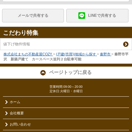
メールで共有する
LINEで共有する
こだわり特集
値下げ物件情報
株式会社まちの不動産屋COZY
>
(戸建(売買))地域から探す
>
秦野市
>
秦野市平
沢 新築戸建て カースペース並列２台駐車可能
ページトップに戻る
営業時間:09:00～20:00
定休日:火曜日・水曜日
ホーム
会社概要
お問い合わせ