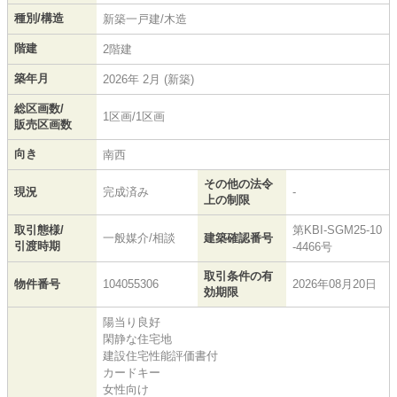
種別/構造
新築一戸建/木造
階建
2階建
築年月
2026年 2月 (新築)
総区画数/
1区画/1区画
販売区画数
向き
南西
その他の法令
現況
完成済み
-
上の制限
取引態様/
第KBI-SGM25-10
一般媒介/相談
建築確認番号
引渡時期
-4466号
取引条件の有
物件番号
104055306
2026年08月20日
効期限
陽当り良好
閑静な住宅地
建設住宅性能評価書付
カードキー
女性向け