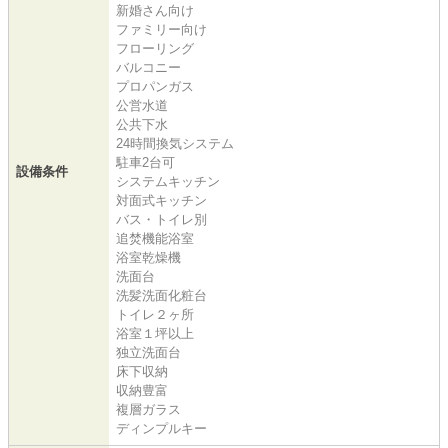
新婚さん向け
ファミリー向け
フローリング
バルコニー
プロパンガス
公営水道
公共下水
24時間換気システム
駐車2台可
設備条件
システムキッチン
対面式キッチン
バス・トイレ別
追焚機能浴室
浴室乾燥機
洗面台
洗髪洗面化粧台
トイレ２ヶ所
浴室１坪以上
独立洗面台
床下収納
収納豊富
複層ガラス
ディンプルキー