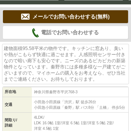
メールでお問い合わせする(無料)
電話でお問い合わせする
建物面積95.58平米の物件です。キッチンに窓あり、臭い
や熱がこもらず快適に過ごせます。人感照明センサー付き
なので暗い廊下も安心です。ニーズのあるピカピカの新築
物件となっています。秦野市には多種多様な一戸建てがご
ざいますので、マイホームの購入をお考えなら、ぜひ当社
までご連絡ください。お待ちしております。
所在地
神奈川県
秦野市
平沢
768-3
小田急小田原線
「
渋沢
」駅 徒歩26分
交通
小田急小田原線
「
秦野
」駅 バス8分 「土橋」 停歩5分
4LDK/
間取り/
LDK 16.0帖 1室
/
洋室 6.5帖 1室
/
洋室 5.0帖 2室
/
詳細
洋室 4.5帖 1室