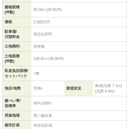
建物面積
95.58㎡(28.91坪)
(坪数)
価格
2,580万円
駐車場/
有(2台)/0円
月額料金
土地権利
所有権
土地面積
128.81㎡(38.96坪)
(坪数)
私道負担面積/
-/無
セットバック
角地(北東 7.1m)
地目/地勢
宅地/-
接道状況
(北西 4.4m)
建ぺい率/
60%/200%
容積率
用途地域
第二種住居
都市計画
市街化区域