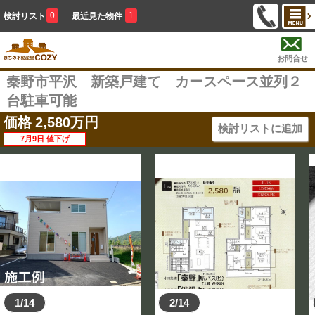
0
1
検討リスト
最近見た物件
お問合せ
秦野市平沢 新築戸建て カースペース並列２
台駐車可能
価格
2,580
万円
検討リストに追加
7月9日 値下げ
1/14
2/14