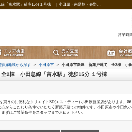
小田原市新屋 新築戸建て 全2棟 小田急線「富水駅」徒歩15分１号棟｜｜小田原・南足柄・秦野の新築戸建は株式会社まちの不動産屋COZY
営業時間：
(売買))地域から探す
>
小田原市
>
小田原市新屋 新築戸建て 全2棟 小田
全2棟 小田急線「富水駅」徒歩15分 １号棟
を買うのに便利なクリエイトSD(エス・ディー) 小田原新屋店があります。86
の方からこだわり条件でいただく新築戸建ての物件です。小田原市や小田急小
。まずはご希望条件をスタッフまでお伝え下さい。