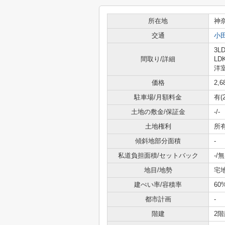
所在地
神
交通
小
3LD
間取り/詳細
LD
洋室
価格
2,
駐車場/月額料金
有(
土地の敷金/保証金
-/-
土地権利
所
傾斜地部分面積
-
私道負担面積/セットバック
-/無
地目/地勢
宅地
建ぺい率/容積率
60
都市計画
-
階建
2階