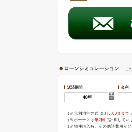
ローンシミュレーション
こ
返済期間
金利
（※元利均等方式 金利
5.00％まで
（※ボーナスは
年2回
で計算してい
（※物件購入時、その他諸費用が発