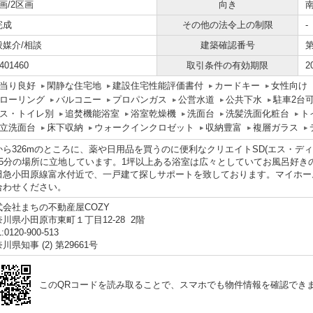
画/2区画
向き
完成
その他の法令上の制限
-
般媒介/相談
建築確認番号
第
401460
取引条件の有効期限
2
当り良好
閑静な住宅地
建設住宅性能評価書付
カードキー
女性向け
ローリング
バルコニー
プロパンガス
公営水道
公共下水
駐車2台
ス・トイレ別
追焚機能浴室
浴室乾燥機
洗面台
洗髪洗面化粧台
ト
立洗面台
床下収納
ウォークインクロゼット
収納豊富
複層ガラス
から326mのところに、薬や日用品を買うのに便利なクリエイトSD(エス・デ
15分の場所に立地しています。1坪以上ある浴室は広々としていてお風呂好き
田急小田原線富水付近で、一戸建て探しサポートを致しております。マイホー
合わせください。
式会社まちの不動産屋COZY
川県小田原市東町１丁目12-28 2階
:0120-900-513
川県知事 (2) 第29661号
このQRコードを読み取ることで、スマホでも物件情報を確認でき