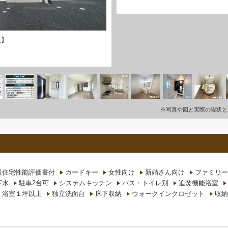
観】
※写真や図と実際の現状と
設住宅性能評価書付
カードキー
女性向け
新婚さん向け
ファミリー
下水
駐車2台可
システムキッチン
バス・トイレ別
追焚機能浴室
浴室１坪以上
独立洗面台
床下収納
ウォークインクロゼット
収納