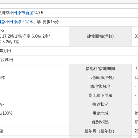
奈川県
小田原市
新屋
240-5
田急小田原線
「
富水
」駅 徒歩15分
K/
K 17.2帖 1室
/
洋室 6.0帖 2室
/
建物面積(坪数)
8
 5.2帖 1室
680万円
2台)/0円
借地料/借地期間
-/
有権
土地面積(坪数)
1
路地状敷地
-
高圧線下面積
-
/-
接道状況
一
%/100%
用途地域
種別/構造
建
築年月（築年数）
2