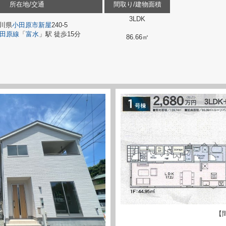
所在地/交通
間取り/建物面積
3LDK
川県
小田原市
新屋
240-5
田原線
「
富水
」駅 徒歩15分
86.66㎡
【