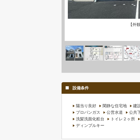
【外
設備条件
陽当り良好
閑静な住宅地
建
プロパンガス
公営水道
公共
洗髪洗面化粧台
トイレ２ヶ所
ディンプルキー