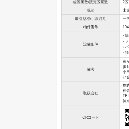
総区画数/販売区画数
2区
現況
未
取引態様/引渡時期
一
物件番号
104
陽
フ
設備条件
バ
独
家
歩
備考
小
い
株
神奈
取扱会社
TEL
神奈
QRコード