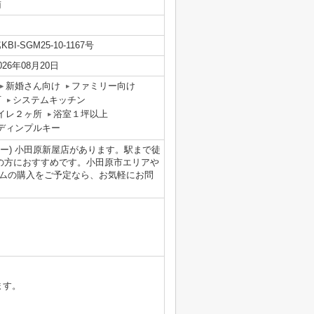
南
KBI-SGM25-10-1167号
026年08月20日
新婚さん向け
ファミリー向け
可
システムキッチン
イレ２ヶ所
浴室１坪以上
ディンプルキー
ィー) 小田原新屋店があります。駅まで徒
の方におすすめです。小田原市エリアや
ムの購入をご予定なら、お気軽にお問
ます。