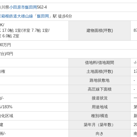
奈川県
小田原市
飯田岡
562-4
豆箱根鉄道大雄山線
「
飯田岡
」駅 徒歩6分
K/
K 17.0帖 1室
/
洋室 7.7帖 1室
/
建物面積(坪数)
8
 6.0帖 2室
680万円
2台)/0円
借地料/借地期間
-/
有権
土地面積(坪数)
1
路地状敷地
-
高圧線下面積
-
/-
接道状況
一
%/183%
用途地域
街化区域
種別/構造
建
築年月（築年数）
2
画/-
向き