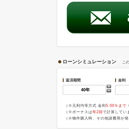
ローンシミュレーション
こ
返済期間
金利
（※元利均等方式 金利
5.00％まで
（※ボーナスは
年2回
で計算してい
（※物件購入時、その他諸費用が発