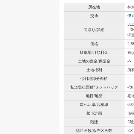
所在地
神
交通
伊
3LD
間取り/詳細
LD
洋室
価格
2,
駐車場/月額料金
有(
土地の敷金/保証金
-/-
土地権利
所
傾斜地部分面積
-
私道負担面積/セットバック
-/無
地目/地勢
宅地
建ぺい率/容積率
60
都市計画
市
階建
2階
総区画数/販売区画数
2区