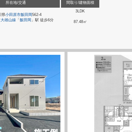
所在地/交通
間取り/建物面積
3LDK
川県
小田原市
飯田岡
562-4
道大雄山線
「
飯田岡
」駅 徒歩6分
87.48㎡