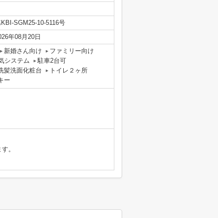
KBI-SGM25-10-5116号
026年08月20日
新婚さん向け
ファミリー向け
換気システム
駐車2台可
洗髪洗面化粧台
トイレ２ヶ所
キー
ます。