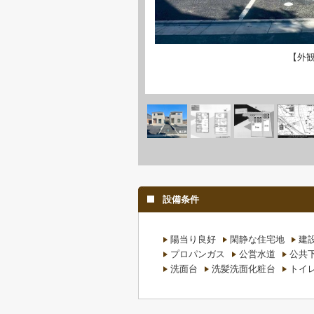
【外
設備条件
陽当り良好
閑静な住宅地
建
プロパンガス
公営水道
公共
洗面台
洗髪洗面化粧台
トイ