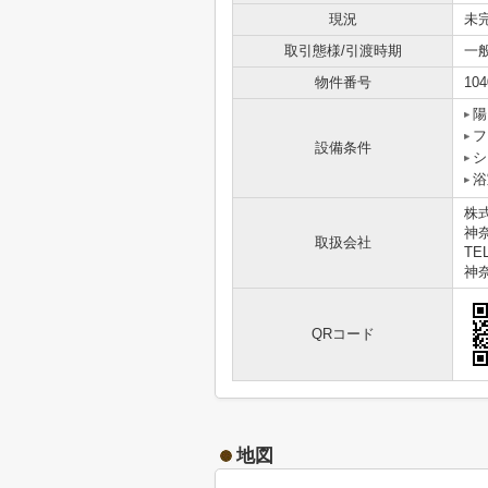
現況
未
取引態様/引渡時期
一
物件番号
104
陽
フ
設備条件
シ
浴
株
神奈
取扱会社
TEL
神奈
QRコード
地図