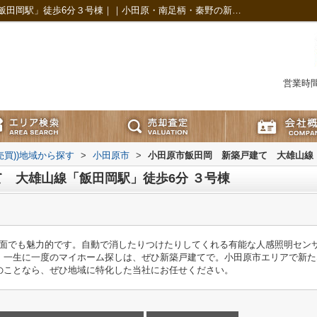
小田原市飯田岡 新築戸建て 大雄山線「飯田岡駅」徒歩6分３号棟｜｜小田原・南足柄・秦野の新築戸建は株式会社まちの不動産屋COZY
営業時間：
(売買))地域から探す
>
小田原市
>
小田原市飯田岡 新築戸建て 大雄山線
 大雄山線「飯田岡駅」徒歩6分 ３号棟
経済面でも魅力的です。自動で消したりつけたりしてくれる有能な人感照明セ
。一生に一度のマイホーム探しは、ぜひ新築戸建てで。小田原市エリアで新た
のことなら、ぜひ地域に特化した当社にお任せください。