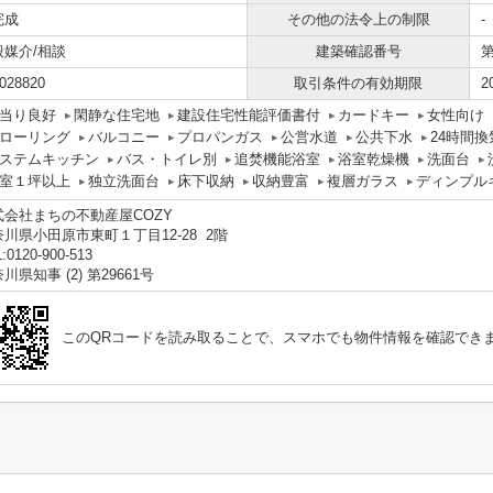
完成
その他の法令上の制限
-
般媒介/相談
建築確認番号
第
028820
取引条件の有効期限
2
当り良好
閑静な住宅地
建設住宅性能評価書付
カードキー
女性向け
ローリング
バルコニー
プロパンガス
公営水道
公共下水
24時間
ステムキッチン
バス・トイレ別
追焚機能浴室
浴室乾燥機
洗面台
室１坪以上
独立洗面台
床下収納
収納豊富
複層ガラス
ディンプル
式会社まちの不動産屋COZY
川県小田原市東町１丁目12-28 2階
:0120-900-513
川県知事 (2) 第29661号
このQRコードを読み取ることで、スマホでも物件情報を確認でき