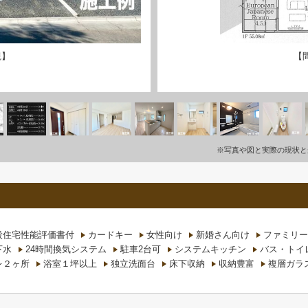
観】
【
※写真や図と実際の現状と
設住宅性能評価書付
カードキー
女性向け
新婚さん向け
ファミリー
下水
24時間換気システム
駐車2台可
システムキッチン
バス・トイ
レ２ヶ所
浴室１坪以上
独立洗面台
床下収納
収納豊富
複層ガラ