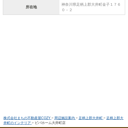
神奈川県足柄上郡大井町金子１７６
所在地
０－２
株式会社まちの不動産屋COZY
>
周辺施設案内
>
足柄上郡大井町
>
足柄上郡大
井町のインテリア
>
ビバホーム大井町店