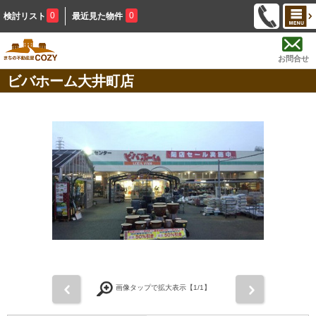
0
0
検討リスト
最近見た物件
お問合せ
ビバホーム大井町店
前
次
画像タップで拡大表示【
1
/1】