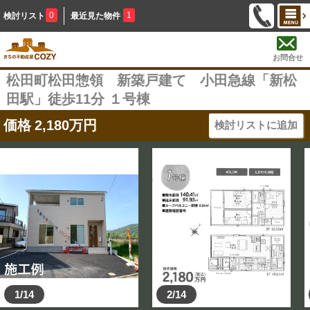
0
1
検討リスト
最近見た物件
お問合せ
松田町松田惣領 新築戸建て 小田急線「新松
田駅」徒歩11分 １号棟
価格
2,180
万円
検討リストに追加
1/14
2/14