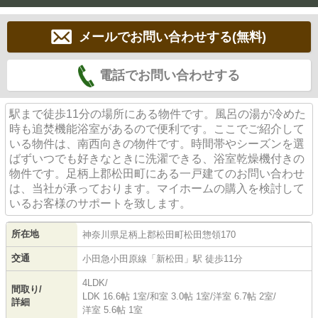
メールでお問い合わせする(無料)
電話でお問い合わせする
駅まで徒歩11分の場所にある物件です。風呂の湯が冷めた
時も追焚機能浴室があるので便利です。ここでご紹介して
いる物件は、南西向きの物件です。時間帯やシーズンを選
ばずいつでも好きなときに洗濯できる、浴室乾燥機付きの
物件です。足柄上郡松田町にある一戸建てのお問い合わせ
は、当社が承っております。マイホームの購入を検討して
いるお客様のサポートを致します。
所在地
神奈川県
足柄上郡松田町
松田惣領
170
交通
小田急小田原線
「
新松田
」駅 徒歩11分
4LDK/
間取り/
LDK 16.6帖 1室
/
和室 3.0帖 1室
/
洋室 6.7帖 2室
/
詳細
洋室 5.6帖 1室