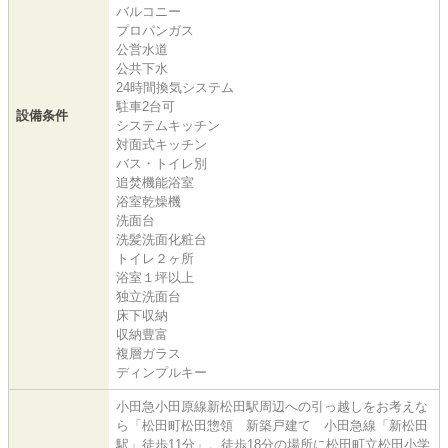
バルコニー
プロパンガス
公営水道
公共下水
24時間換気システム
駐車2台可
設備条件
システムキッチン
対面式キッチン
バス・トイレ別
追焚機能浴室
浴室乾燥機
洗面台
洗髪洗面化粧台
トイレ２ヶ所
浴室１坪以上
独立洗面台
床下収納
収納豊富
複層ガラス
ディンプルキー
小田急小田原線新松田駅周辺への引っ越しをお考えな
ら「松田町松田惣領 新築戸建て 小田急線「新松田
駅」徒歩11分」。徒歩18分の場所に松田町立松田小学