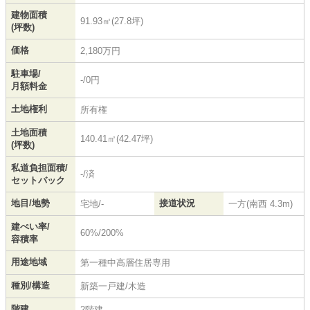
建物面積
91.93㎡(27.8坪)
(坪数)
価格
2,180万円
駐車場/
-/0円
月額料金
土地権利
所有権
土地面積
140.41㎡(42.47坪)
(坪数)
私道負担面積/
-/済
セットバック
地目/地勢
接道状況
宅地/-
一方(南西 4.3m)
建ぺい率/
60%/200%
容積率
用途地域
第一種中高層住居専用
種別/構造
新築一戸建/木造
階建
2階建