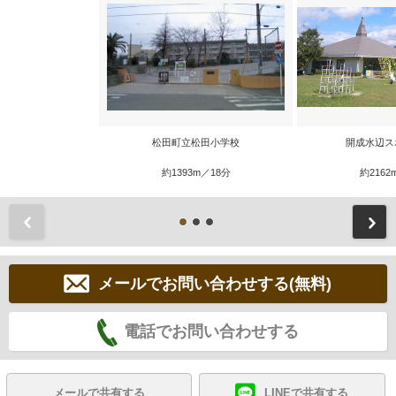
松田町立松田小学校
開成水辺ス
約1393m／18分
約2162
前
メールでお問い合わせする(無料)
電話でお問い合わせする
メールで共有する
LINEで共有する