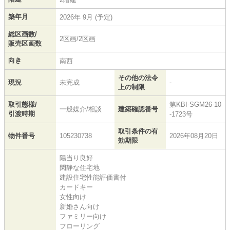
築年月
2026年 9月 (予定)
総区画数/
2区画/2区画
販売区画数
向き
南西
その他の法令
現況
未完成
-
上の制限
取引態様/
第KBI-SGM26-10
一般媒介/相談
建築確認番号
引渡時期
-1723号
取引条件の有
物件番号
105230738
2026年08月20日
効期限
陽当り良好
閑静な住宅地
建設住宅性能評価書付
カードキー
女性向け
新婚さん向け
ファミリー向け
フローリング